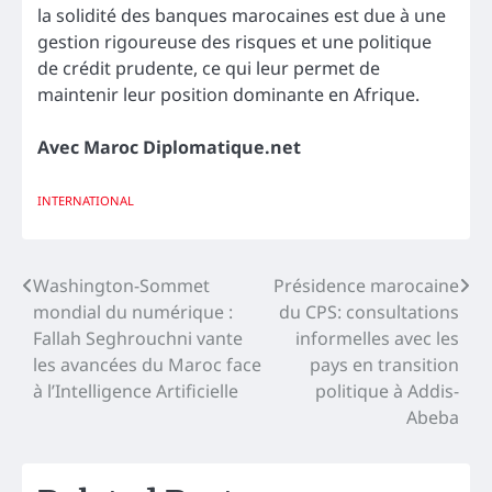
la solidité des banques marocaines est due à une
gestion rigoureuse des risques et une politique
de crédit prudente, ce qui leur permet de
maintenir leur position dominante en Afrique.
Avec Maroc Diplomatique.net
INTERNATIONAL
Navigation
Washington-Sommet
Présidence marocaine
mondial du numérique :
du CPS: consultations
de
Fallah Seghrouchni vante
informelles avec les
l’article
les avancées du Maroc face
pays en transition
à l’Intelligence Artificielle
politique à Addis-
Abeba