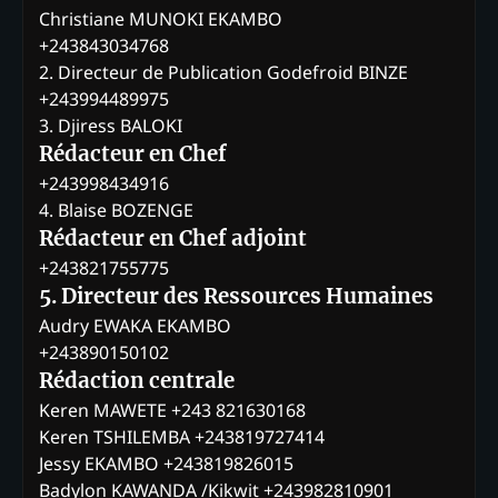
Christiane MUNOKI EKAMBO
+243843034768
2. Directeur de Publication Godefroid BINZE
+243994489975
3. Djiress BALOKI
Rédacteur en Chef
+243998434916
4. Blaise BOZENGE
Rédacteur en Chef adjoint
+243821755775
5. Directeur des Ressources Humaines
Audry EWAKA EKAMBO
+243890150102
Rédaction centrale
Keren MAWETE +243 821630168
Keren TSHILEMBA +243819727414
Jessy EKAMBO +243819826015
Badylon KAWANDA /Kikwit +243982810901