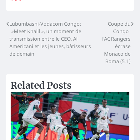
Navigation
Lubumbashi-Vodacom Congo:
Coupe du
»Meet Khalil », un moment de
Congo :
de
transmission entre le CEO, Al
l’AC Rangers
l’article
Americani et les jeunes, bâtisseurs
écrase
de demain
Monaco de
Boma (5‑1)
Related Posts