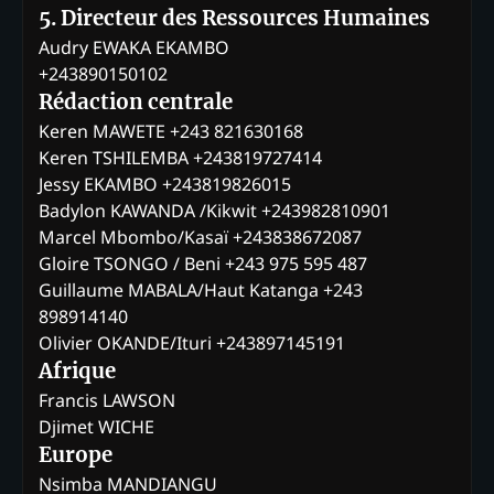
5. Directeur des Ressources Humaines
Audry EWAKA EKAMBO
+243890150102
Rédaction centrale
Keren MAWETE +243 821630168
Keren TSHILEMBA +243819727414
Jessy EKAMBO +243819826015
Badylon KAWANDA /Kikwit +243982810901
Marcel Mbombo/Kasaï +243838672087
Gloire TSONGO / Beni +243 975 595 487
Guillaume MABALA/Haut Katanga +243
898914140
Olivier OKANDE/Ituri +243897145191
Afrique
Francis LAWSON
Djimet WICHE
Europe
Nsimba MANDIANGU