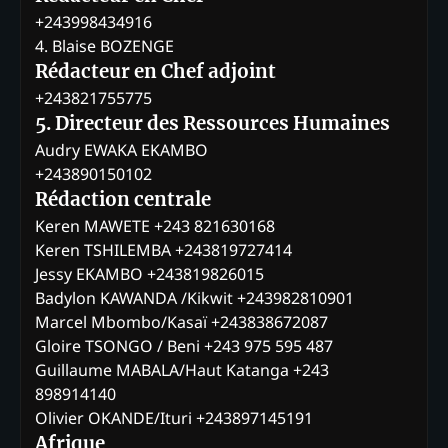
+243998434916
4. Blaise BOZENGE
Rédacteur en Chef adjoint
+243821755775
5. Directeur des Ressources Humaines
Audry EWAKA EKAMBO
+243890150102
Rédaction centrale
Keren MAWETE +243 821630168
Keren TSHILEMBA +243819727414
Jessy EKAMBO +243819826015
Badylon KAWANDA /Kikwit +243982810901
Marcel Mbombo/Kasaï +243838672087
Gloire TSONGO / Beni +243 975 595 487
Guillaume MABALA/Haut Katanga +243
898914140
Olivier OKANDE/Ituri +243897145191
Afrique