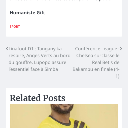
Humaniste Gift
SPORT
Navigation
Linafoot D1 : Tanganyika
Conférence League :
respire, Anges Verts au bord
Chelsea surclasse le
de
du gouffre, Lupopo assure
Real Betis de
l’article
l’essentiel face à Simba
Bakambu en finale (4-
1)
Related Posts