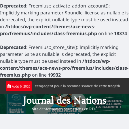
Deprecated
: Freemius::_activate_addon_account():
Implicitly marking parameter $bundle_license as nullable is
deprecated, the explicit nullable type must be used instead
in
/htdocs/wp-content/themes/ace-news-
pro/freemius/includes/class-freemius.php
on line
18374
Deprecated
: Freemius::_store_site(): Implicitly marking
parameter $site as nullable is deprecated, the explicit
nullable type must be used instead in
/htdocs/wp-
content/themes/ace-news-pro/freemius/includes/class-
freemius.php
on line
19932
Skip
ne congolaise s’engagent pour la reconnaissance de cette tragédie
Football 
Août 6, 2026
to
content
Journal des Nations
Site d'information des nations en RDC