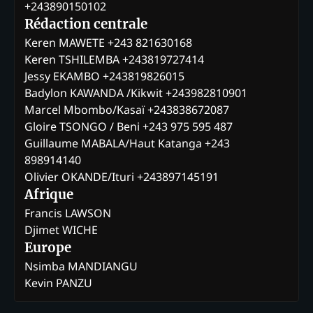
+243890150102
Rédaction centrale
Keren MAWETE +243 821630168
Keren TSHILEMBA +243819727414
Jessy EKAMBO +243819826015
Badylon KAWANDA /Kikwit +243982810901
Marcel Mbombo/Kasaï +243838672087
Gloire TSONGO / Beni +243 975 595 487
Guillaume MABALA/Haut Katanga +243
898914140
Olivier OKANDE/Ituri +243897145191
Afrique
Francis LAWSON
Djimet WICHE
Europe
Nsimba MANDIANGU
Kevin PANZU