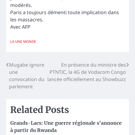
modérés.
Paris a toujours démenti toute implication dans
les massacres.
Avec AFP
LA UNE
MONDE
Navigation
Mugabe ignore
En présence du ministre des
une
PTNTIC, la 4G de Vodacom Congo
de
convocation du
lancée officiellement au Showbuzz
l’article
parlement
Related Posts
Grands-Lacs: Une guerre régionale s’annonce
à partir du Rwanda