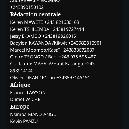
Audry EWAKA EKAMBO
+243890150102
Rédaction centrale
Keren MAWETE +243 821630168
Keren TSHILEMBA +243819727414
Jessy EKAMBO +243819826015
Badylon KAWANDA /Kikwit +243982810901
Marcel Mbombo/Kasaï +243838672087
Gloire TSONGO / Beni +243 975 595 487
Guillaume MABALA/Haut Katanga +243
898914140
Olivier OKANDE/Ituri +243897145191
Afrique
Francis LAWSON
Djimet WICHE
Europe
Nsimba MANDIANGU
Kevin PANZU