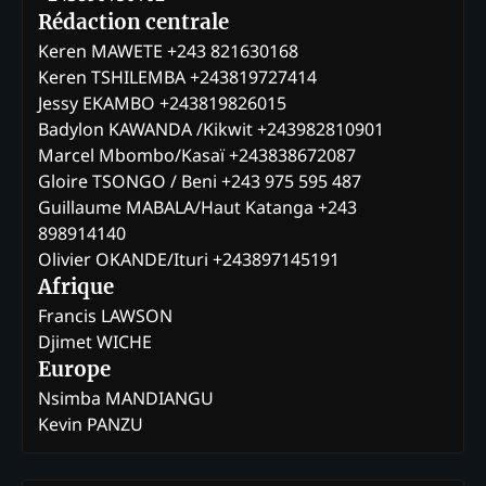
Rédaction centrale
Keren MAWETE +243 821630168
Keren TSHILEMBA +243819727414
Jessy EKAMBO +243819826015
Badylon KAWANDA /Kikwit +243982810901
Marcel Mbombo/Kasaï +243838672087
Gloire TSONGO / Beni +243 975 595 487
Guillaume MABALA/Haut Katanga +243
898914140
Olivier OKANDE/Ituri +243897145191
Afrique
Francis LAWSON
Djimet WICHE
Europe
Nsimba MANDIANGU
Kevin PANZU