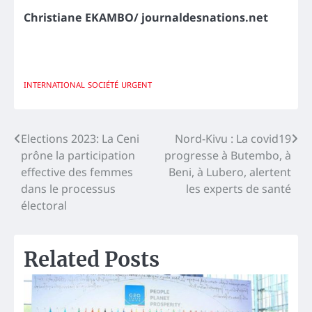
Christiane EKAMBO/ journaldesnations.net
INTERNATIONAL
SOCIÉTÉ
URGENT
Navigation
Elections 2023: La Ceni
Nord-Kivu : La covid19
prône la participation
progresse à Butembo, à
de
effective des femmes
Beni, à Lubero, alertent
l’article
dans le processus
les experts de santé
électoral
Related Posts