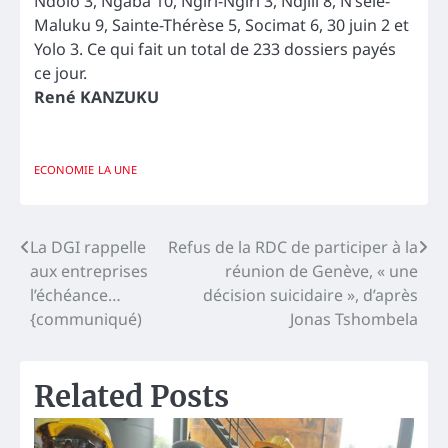
Ndolo 3, Ngaba 10, Ngiri-Ngiri 3, Ndjili 8, N’sele-
Maluku 9, Sainte-Thérèse 5, Socimat 6, 30 juin 2 et
Yolo 3. Ce qui fait un total de 233 dossiers payés
ce jour.
René KANZUKU
ECONOMIE
LA UNE
Navigation
La DGI rappelle
Refus de la RDC de participer à la
aux entreprises
réunion de Genève, « une
de
l’échéance…
décision suicidaire », d’après
l’article
{communiqué)
Jonas Tshombela
Related Posts