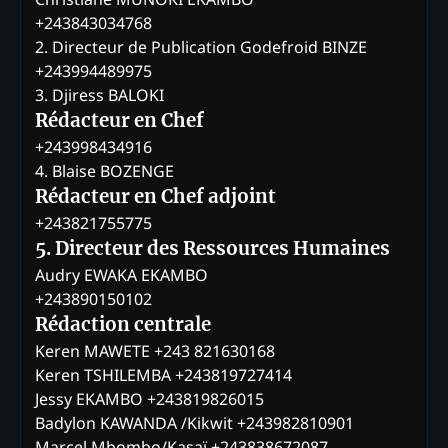
+243843034768
2. Directeur de Publication Godefroid BINZE
+243994489975
3. Djiress BALOKI
Rédacteur en Chef
+243998434916
4. Blaise BOZENGE
Rédacteur en Chef adjoint
+243821755775
5. Directeur des Ressources Humaines
Audry EWAKA EKAMBO
+243890150102
Rédaction centrale
Keren MAWETE +243 821630168
Keren TSHILEMBA +243819727414
Jessy EKAMBO +243819826015
Badylon KAWANDA /Kikwit +243982810901
Marcel Mbombo/Kasaï +243838672087