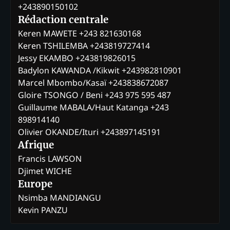
+243890150102
Rédaction centrale
Keren MAWETE +243 821630168
Keren TSHILEMBA +243819727414
Jessy EKAMBO +243819826015
Badylon KAWANDA /Kikwit +243982810901
Marcel Mbombo/Kasaï +243838672087
Gloire TSONGO / Beni +243 975 595 487
Guillaume MABALA/Haut Katanga +243
898914140
Olivier OKANDE/Ituri +243897145191
Afrique
Francis LAWSON
Djimet WICHE
Europe
Nsimba MANDIANGU
Kevin PANZU