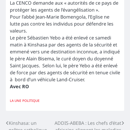
La CENCO demande aux « autorités de ce pays de
protéger les agents de l’évangélisation ».
Pour l’abbé Jean-Marie Bomengola, l’Eglise ne
lutte pas contre les individus pour défendre les
valeurs.
Le père Sébastien Yebo a été enlevé ce samedi
matin à Kinshasa par des agents de la sécurité et
emmené vers une destination inconnue, a indiqué
le père Alain Bisema, le curé doyen du doyenné
Saint Jacques. Selon lui, le père Yebo a été enlevé
de force par des agents de sécurité en tenue civile
à bord d’un véhicule Land-Cruiser.
Avec RO
LA UNE
POLITIQUE
Navigation
Kinshasa: un
ADDIS-ABEBA : Les chefs d’état
prêtre catholique
africains alignent les maladies