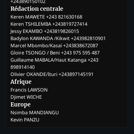
+243890150102
Rédaction centrale
Keren MAWETE +243 821630168
Keren TSHILEMBA +243819727414
Jessy EKAMBO +243819826015
Badylon KAWANDA /Kikwit +243982810901
Marcel Mbombo/Kasaï +243838672087
Gloire TSONGO / Beni +243 975 595 487
Guillaume MABALA/Haut Katanga +243
898914140
Olivier OKANDE/Ituri +243897145191
Afrique
Francis LAWSON
Djimet WICHE
Europe
Nsimba MANDIANGU
Kevin PANZU