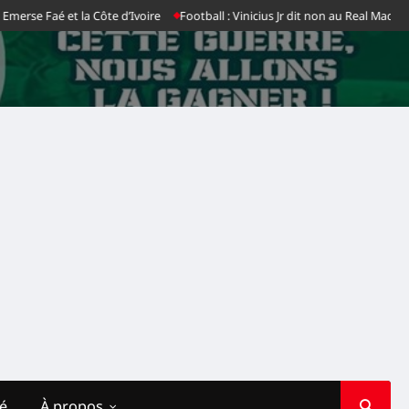
et la Côte d’Ivoire
Football : Vinicius Jr dit non au Real Madrid, le club ma
té
À propos