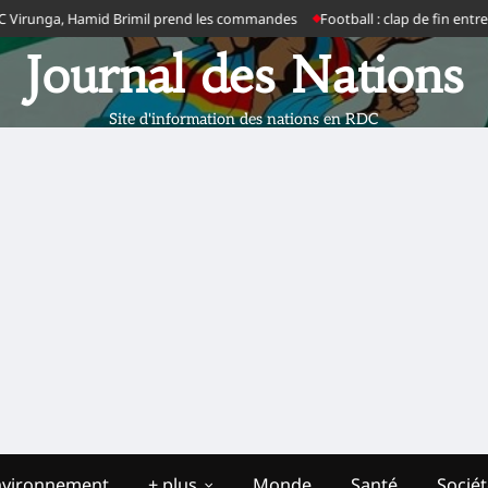
Hamid Brimil prend les commandes
Football : clap de fin entre Emerse Faé 
Journal des Nations
Site d'information des nations en RDC
nvironnement
+ plus
Monde
Santé
Socié