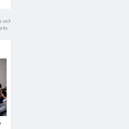
s se
grès
o