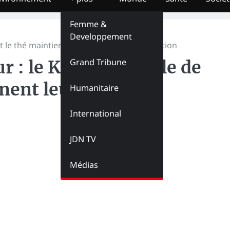
Femme &
Developpement
 le thé maintiennent leurs prix à l’exportation
Grand Tribune
: le Ketshu, l’huile de
nent leurs prix à
Humanitaire
International
JDN TV
Médias