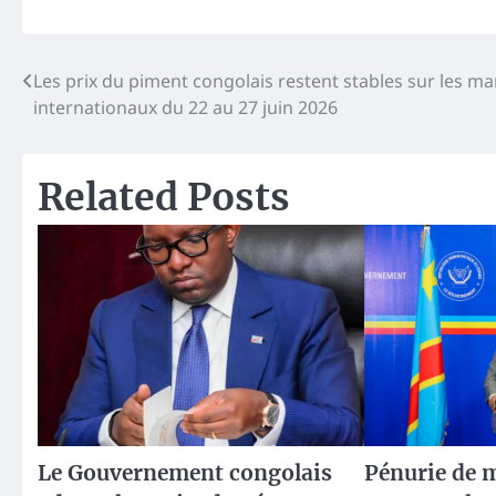
Navigation
Les prix du piment congolais restent stables sur les m
internationaux du 22 au 27 juin 2026
de
l’article
Related Posts
Le Gouvernement congolais
Pénurie de 