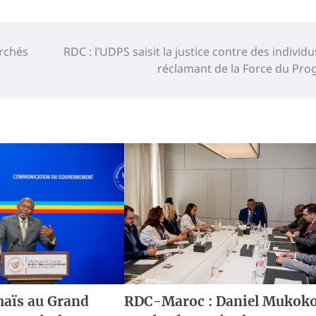
archés
RDC : l’UDPS saisit la justice contre des individu
réclamant de la Force du Pro
maïs au Grand
RDC-Maroc : Daniel Mukok