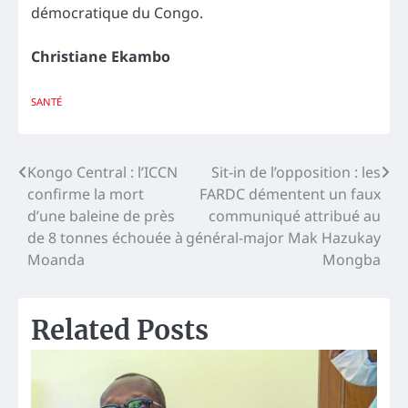
démocratique du Congo.
Christiane Ekambo
SANTÉ
Navigation
Kongo Central : l’ICCN
Sit-in de l’opposition : les
confirme la mort
FARDC démentent un faux
de
d’une baleine de près
communiqué attribué au
l’article
de 8 tonnes échouée à
général-major Mak Hazukay
Moanda
Mongba
Related Posts