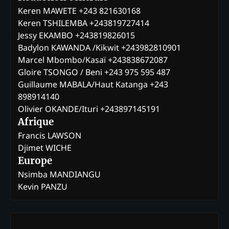
Keren MAWETE +243 821630168
Keren TSHILEMBA +243819727414
Jessy EKAMBO +243819826015
Badylon KAWANDA /Kikwit +243982810901
Marcel Mbombo/Kasaï +243838672087
Gloire TSONGO / Beni +243 975 595 487
Guillaume MABALA/Haut Katanga +243
898914140
Olivier OKANDE/Ituri +243897145191
Afrique
Francis LAWSON
Djimet WICHE
Europe
Nsimba MANDIANGU
Kevin PANZU