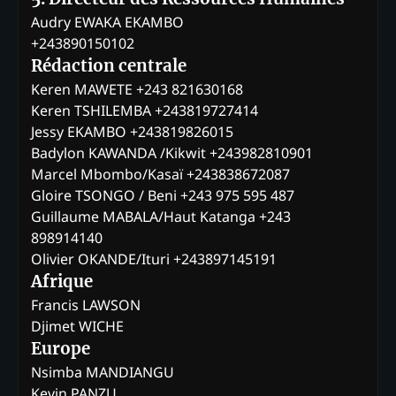
Audry EWAKA EKAMBO
+243890150102
Rédaction centrale
Keren MAWETE +243 821630168
Keren TSHILEMBA +243819727414
Jessy EKAMBO +243819826015
Badylon KAWANDA /Kikwit +243982810901
Marcel Mbombo/Kasaï +243838672087
Gloire TSONGO / Beni +243 975 595 487
Guillaume MABALA/Haut Katanga +243
898914140
Olivier OKANDE/Ituri +243897145191
Afrique
Francis LAWSON
Djimet WICHE
Europe
Nsimba MANDIANGU
Kevin PANZU