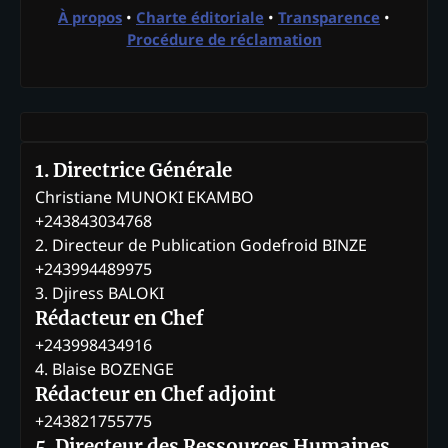
À propos
•
Charte éditoriale
•
Transparence
•
Procédure de réclamation
1. Directrice Générale
Christiane MUNOKI EKAMBO
+243843034768
2. Directeur de Publication Godefroid BINZE
+243994489975
3. Djiress BALOKI
Rédacteur en Chef
+243998434916
4. Blaise BOZENGE
Rédacteur en Chef adjoint
+243821755775
5. Directeur des Ressources Humaines