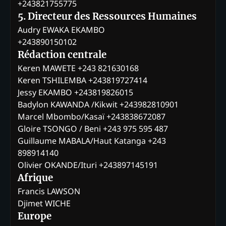
+243821755775
5. Directeur des Ressources Humaines
Audry EWAKA EKAMBO
+243890150102
Rédaction centrale
Keren MAWETE +243 821630168
Keren TSHILEMBA +243819727414
Jessy EKAMBO +243819826015
Badylon KAWANDA /Kikwit +243982810901
Marcel Mbombo/Kasaï +243838672087
Gloire TSONGO / Beni +243 975 595 487
Guillaume MABALA/Haut Katanga +243
898914140
Olivier OKANDE/Ituri +243897145191
Afrique
Francis LAWSON
Djimet WICHE
Europe