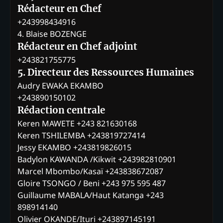
Rédacteur en Chef
+243998434916
4. Blaise BOZENGE
Rédacteur en Chef adjoint
+243821755775
5. Directeur des Ressources Humaines
Audry EWAKA EKAMBO
+243890150102
Rédaction centrale
Keren MAWETE +243 821630168
Keren TSHILEMBA +243819727414
Jessy EKAMBO +243819826015
Badylon KAWANDA /Kikwit +243982810901
Marcel Mbombo/Kasaï +243838672087
Gloire TSONGO / Beni +243 975 595 487
Guillaume MABALA/Haut Katanga +243
898914140
Olivier OKANDE/Ituri +243897145191