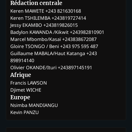
Rédaction centrale
Keren MAWETE +243 821630168
Keren TSHILEMBA +243819727414
Jessy EKAMBO +243819826015
Badylon KAWANDA /Kikwit +243982810901
Marcel Mbombo/Kasaï +243838672087
Gloire TSONGO / Beni +243 975 595 487
Guillaume MABALA/Haut Katanga +243
898914140
Olivier OKANDE/Ituri +243897145191
Afrique
Francis LAWSON
Djimet WICHE
Europe
Nsimba MANDIANGU
Kevin PANZU