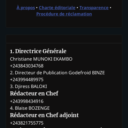
À propos
•
Charte éditoriale
•
Transparence
•
Procédure de réclamation
1. Directrice Générale
Christiane MUNOKI EKAMBO
+243843034768
2. Directeur de Publication Godefroid BINZE
+243994489975
3. Djiress BALOKI
Rédacteur en Chef
+243998434916
4. Blaise BOZENGE
Rédacteur en Chef adjoint
+243821755775