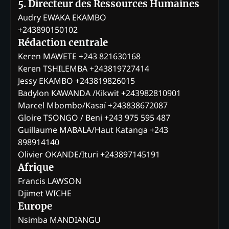
5. Directeur des Ressources Humaines
Audry EWAKA EKAMBO
+243890150102
Rédaction centrale
Keren MAWETE +243 821630168
Keren TSHILEMBA +243819727414
Jessy EKAMBO +243819826015
Badylon KAWANDA /Kikwit +243982810901
Marcel Mbombo/Kasaï +243838672087
Gloire TSONGO / Beni +243 975 595 487
Guillaume MABALA/Haut Katanga +243
898914140
Olivier OKANDE/Ituri +243897145191
Afrique
Francis LAWSON
Djimet WICHE
Europe
Nsimba MANDIANGU