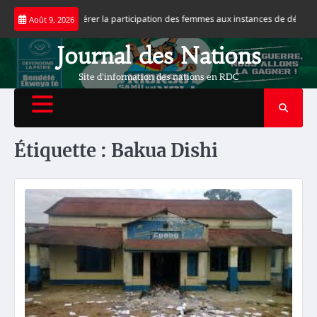
Skip
a appelle à accélérer la participation des femmes aux instances de décision
Août 9, 2026
to
content
Journal des Nations
Site d'information des nations en RDC
Étiquette :
Bakua Dishi