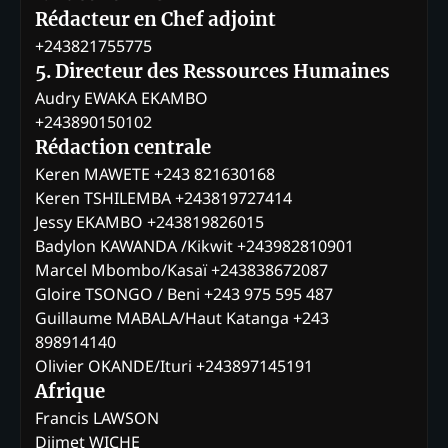
Rédacteur en Chef adjoint
+243821755775
5. Directeur des Ressources Humaines
Audry EWAKA EKAMBO
+243890150102
Rédaction centrale
Keren MAWETE +243 821630168
Keren TSHILEMBA +243819727414
Jessy EKAMBO +243819826015
Badylon KAWANDA /Kikwit +243982810901
Marcel Mbombo/Kasaï +243838672087
Gloire TSONGO / Beni +243 975 595 487
Guillaume MABALA/Haut Katanga +243
898914140
Olivier OKANDE/Ituri +243897145191
Afrique
Francis LAWSON
Djimet WICHE