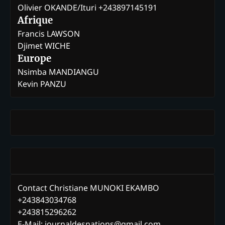
Olivier OKANDE/Ituri +243897145191
Afrique
Francis LAWSON
Djimet WICHE
Europe
Nsimba MANDIANGU
Kevin PANZU
Contact Christiane MUNOKI EKAMBO
+243843034768
+243815296262
E-Mail: journaldesnations@gmail.com