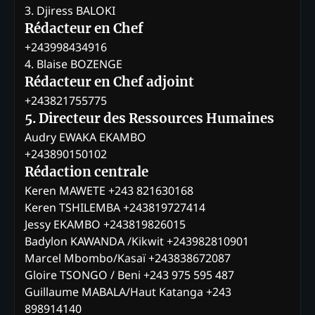
3. Djiress BALOKI
Rédacteur en Chef
+243998434916
4. Blaise BOZENGE
Rédacteur en Chef adjoint
+243821755775
5. Directeur des Ressources Humaines
Audry EWAKA EKAMBO
+243890150102
Rédaction centrale
Keren MAWETE +243 821630168
Keren TSHILEMBA +243819727414
Jessy EKAMBO +243819826015
Badylon KAWANDA /Kikwit +243982810901
Marcel Mbombo/Kasaï +243838672087
Gloire TSONGO / Beni +243 975 595 487
Guillaume MABALA/Haut Katanga +243
898914140