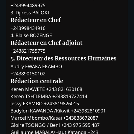
+243994489975
3. Djiress BALOKI
Rédacteur en Chef
+243998434916
4. Blaise BOZENGE
Rédacteur en Chef adjoint
+243821755775
5. Directeur des Ressources Humaines
Audry EWAKA EKAMBO
+243890150102
Rédaction centrale
Keren MAWETE +243 821630168
Keren TSHILEMBA +243819727414
Jessy EKAMBO +243819826015
Badylon KAWANDA /Kikwit +243982810901
Marcel Mbombo/Kasaï +243838672087
Gloire TSONGO / Beni +243 975 595 487
Guillaume MABALA/Haut Katanga +243