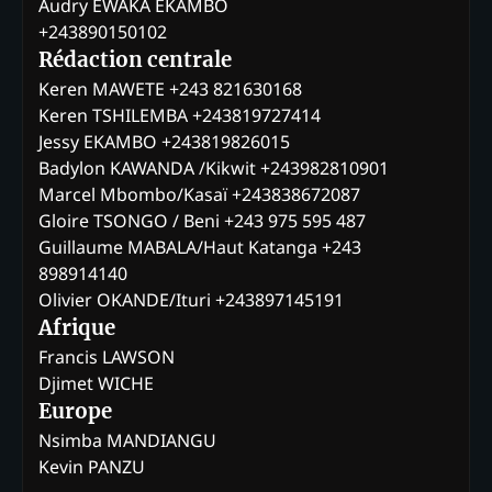
Audry EWAKA EKAMBO
+243890150102
Rédaction centrale
Keren MAWETE +243 821630168
Keren TSHILEMBA +243819727414
Jessy EKAMBO +243819826015
Badylon KAWANDA /Kikwit +243982810901
Marcel Mbombo/Kasaï +243838672087
Gloire TSONGO / Beni +243 975 595 487
Guillaume MABALA/Haut Katanga +243
898914140
Olivier OKANDE/Ituri +243897145191
Afrique
Francis LAWSON
Djimet WICHE
Europe
Nsimba MANDIANGU
Kevin PANZU