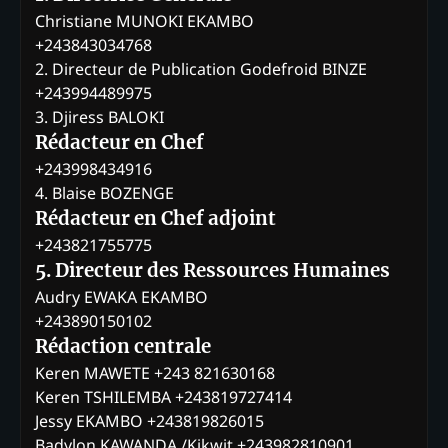
Christiane MUNOKI EKAMBO
+243843034768
2. Directeur de Publication Godefroid BINZE
+243994489975
3. Djiress BALOKI
Rédacteur en Chef
+243998434916
4. Blaise BOZENGE
Rédacteur en Chef adjoint
+243821755775
5. Directeur des Ressources Humaines
Audry EWAKA EKAMBO
+243890150102
Rédaction centrale
Keren MAWETE +243 821630168
Keren TSHILEMBA +243819727414
Jessy EKAMBO +243819826015
Badylon KAWANDA /Kikwit +243982810901