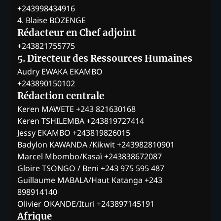
+243998434916
4. Blaise BOZENGE
Rédacteur en Chef adjoint
+243821755775
5. Directeur des Ressources Humaines
Audry EWAKA EKAMBO
+243890150102
Rédaction centrale
Keren MAWETE +243 821630168
Keren TSHILEMBA +243819727414
Jessy EKAMBO +243819826015
Badylon KAWANDA /Kikwit +243982810901
Marcel Mbombo/Kasaï +243838672087
Gloire TSONGO / Beni +243 975 595 487
Guillaume MABALA/Haut Katanga +243
898914140
Olivier OKANDE/Ituri +243897145191
Afrique