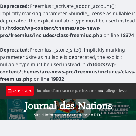
Deprecated
: Freemius::_activate_addon_account():
Implicitly marking parameter $bundle_license as nullable is
deprecated, the explicit nullable type must be used instead
in
/htdocs/wp-content/themes/ace-news-
pro/freemius/includes/class-freemius.php
on line
18374
Deprecated
: Freemius::_store_site(): Implicitly marking
parameter $site as nullable is deprecated, the explicit
nullable type must be used instead in
/htdocs/wp-
content/themes/ace-news-pro/freemius/includes/class-
freemius.php
on line
19932
Skip
 65 dollars la location d’un tracteur par hectare pour alléger les coûts de pro
Août 7, 2026
to
content
Journal des Nations
Site d'information des nations en RDC