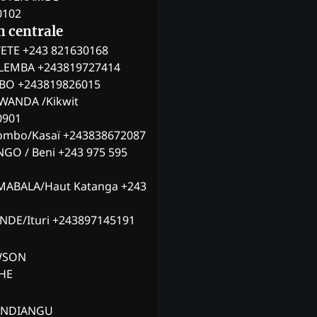
0102
n centrale
ETE +243 821630168
ILEMBA +243819727414
MBO +243819826015
WANDA /Kikwit
0901
ombo/Kasaï +243838672087
NGO / Beni +243 975 595
MABALA/Haut Katanga +243
ANDE/Ituri +243897145191
AWSON
CHE
ANDIANGU