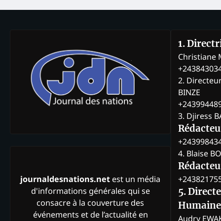
1. Direct
Christian
+24384303
2. Directeu
BINZE
+24399448
3. Djiress 
Rédacteu
+24399843
4. Blaise 
Rédacteur
+24382175
journaldesnations.net
est un média
d'informations générales qui se
5. Direct
consacre à la couverture des
Humaine
événements et de l’actualité en
Audry EWA