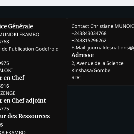
Contact Christiane MUNO
rice Générale
+243843034768
e MUNOKI EKAMBO
+243815296262
4768
E-Mail: journaldesnations
r de Publication Godefroid
Adresse
9975
2, Avenue de la Science
BALOKI
Kinshasa/Gombe
RDC
r en Chef
4916
BOZENGE
 en Chef adjoint
5775
eur des Ressources
s
KA EKAMBO