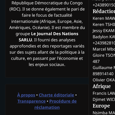
République Démocratique du Congo
+24389015
(RDC). Il se donne également le pari de
Rédactio
faire le focus de l’actualité
Keren MAW
internationale (Afrique, Europe, Asie,
Keren TSH
Amériques, Océanie). Il est membre du
Jessy EKA
groupe
Le Journal Des Nations
Badylon KA
SARLU
. Il fourni des analyses
+24398281
approfondies et des reportages variés
Marcel Mb
sur des sujets allant de la politique à la
Gloire TSO
culture, en passant par l'économie et
487
les enjeux sociaux.
Guillaume 
898914140
Olivier OK
Afrique
Francis L
À propos
•
Charte éditoriale
•
Djimet WI
Transparence
•
Procédure de
Europe
réclamation
Nsimba M