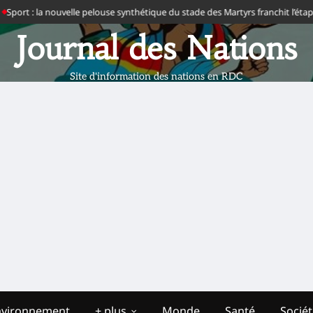
ort : la nouvelle pelouse synthétique du stade des Martyrs franchit l’étape de
Journal des Nations
Site d'information des nations en RDC
nvironnement
+ plus
Monde
Santé
Socié