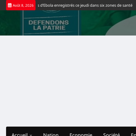
Skip
veaux cas positifs d’Ebola enregistrés ce jeudi dans six zones de santé
Sp
Août 8, 2026
to
content
Accueil
Nation
Economie
Société
E