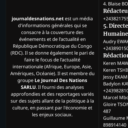
4. Blaise 
Rédacteur
+24382175
journaldesnations.net
est un média
d'informations générales qui se
5. Direct
consacre à la couverture des
Humaine
événements et de l’actualité en
Audry EWA
République Démocratique du Congo
+24389015
(RDC). Il se donne également le pari de
Rédactio
faire le focus de l’actualité
Keren MAW
internationale (Afrique, Europe, Asie,
Keren TSH
Amériques, Océanie). Il est membre du
Jessy EKA
groupe
Le Journal Des Nations
Badylon KA
SARLU
. Il fourni des analyses
+24398281
approfondies et des reportages variés
Marcel Mb
sur des sujets allant de la politique à la
Gloire TSO
culture, en passant par l'économie et
487
les enjeux sociaux.
Guillaume 
898914140