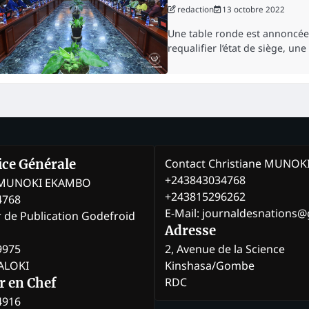
redaction
13 octobre 2022
Une table ronde est annoncée 
requalifier l’état de siège, u
Contact Christiane MUNO
rice Générale
+243843034768
e MUNOKI EKAMBO
+243815296262
4768
E-Mail: journaldesnations
r de Publication Godefroid
Adresse
9975
2, Avenue de la Science
BALOKI
Kinshasa/Gombe
RDC
r en Chef
4916