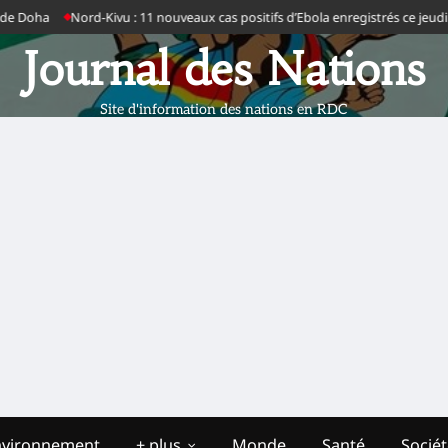
Doha
Nord-Kivu : 11 nouveaux cas positifs d’Ebola enregistrés ce jeudi dan
Journal des Nations
Site d'information des nations en RDC
nvironnement
+ plus
Monde
Santé
Socié