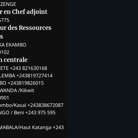
BOZENGE
 en Chef adjoint
5775
eur des Ressources
s
KA EKAMBO
0102
n centrale
ETE +243 821630168
ILEMBA +243819727414
MBO +243819826015
WANDA /Kikwit
0901
ombo/Kasaï +243838672087
NGO / Beni +243 975 595
MABALA/Haut Katanga +243