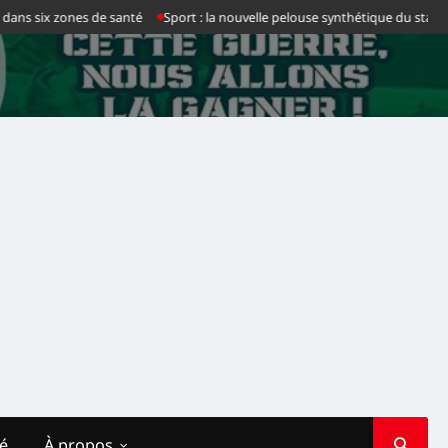
s six zones de santé
Sport : la nouvelle pelouse synthétique du stade des M
té
À propos