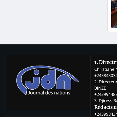
1. Direct
Christian
+24384303
2. Directeu
BINZE
+24399448
3. Djiress 
Rédacteu
+24399843