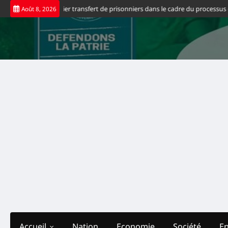
Skip
nis saluent le premier transfert de prisonniers dans le cadre du processus de 
Août 8, 2026
to
content
Accueil
Nation
Economie
Société
E