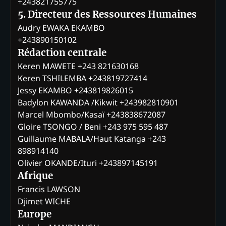
+243821755775
5. Directeur des Ressources Humaines
Audry EWAKA EKAMBO
+243890150102
Rédaction centrale
Keren MAWETE +243 821630168
Keren TSHILEMBA +243819727414
Jessy EKAMBO +243819826015
Badylon KAWANDA /Kikwit +243982810901
Marcel Mbombo/Kasaï +243838672087
Gloire TSONGO / Beni +243 975 595 487
Guillaume MABALA/Haut Katanga +243
898914140
Olivier OKANDE/Ituri +243897145191
Afrique
Francis LAWSON
Djimet WICHE
Europe