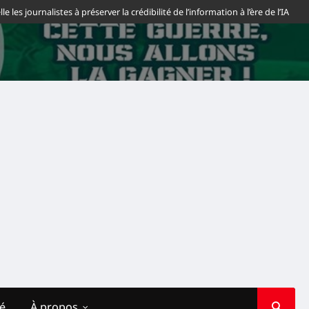
urnalistes à préserver la crédibilité de l’information à l’ère de l’IA
Sahara
té
À propos