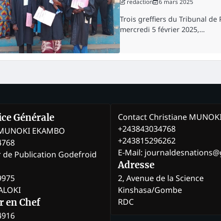
redaction
6 mars 2025
Trois greffiers du Tribunal de
mercredi 5 février 2025,…
Contact Christiane MUNO
rice Générale
+243843034768
e MUNOKI EKAMBO
+243815296262
4768
E-Mail: journaldesnations
r de Publication Godefroid
Adresse
9975
2, Avenue de la Science
BALOKI
Kinshasa/Gombe
RDC
r en Chef
4916