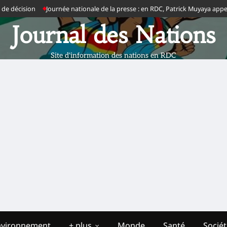
écision
Journée nationale de la presse : en RDC, Patrick Muyaya appelle les jo
Journal des Nations
Site d'information des nations en RDC
nvironnement
+ plus
Monde
Santé
Socié