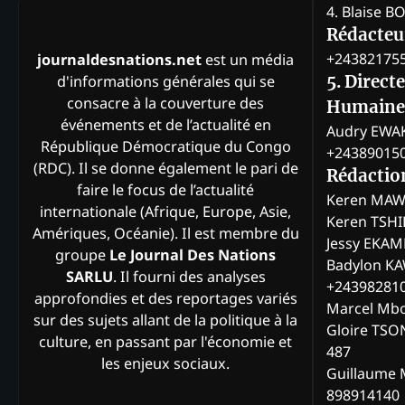
4. Blaise 
Rédacteur
+24382175
journaldesnations.net
est un média
d'informations générales qui se
5. Direct
consacre à la couverture des
Humaine
événements et de l’actualité en
Audry EWA
République Démocratique du Congo
+24389015
(RDC). Il se donne également le pari de
Rédactio
faire le focus de l’actualité
Keren MAW
internationale (Afrique, Europe, Asie,
Keren TSH
Amériques, Océanie). Il est membre du
Jessy EKA
groupe
Le Journal Des Nations
Badylon KA
SARLU
. Il fourni des analyses
+24398281
approfondies et des reportages variés
Marcel Mb
sur des sujets allant de la politique à la
Gloire TSO
culture, en passant par l'économie et
487
les enjeux sociaux.
Guillaume 
898914140