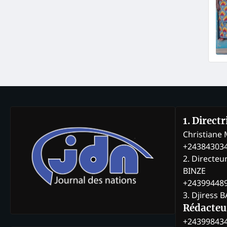
1. Direct
Christian
+24384303
2. Directeu
BINZE
+24399448
3. Djiress 
Rédacteu
+24399843