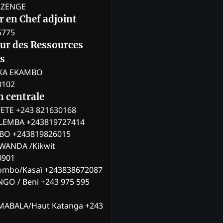
BOZENGE
 en Chef adjoint
5775
eur des Ressources
s
KA EKAMBO
0102
n centrale
ETE +243 821630168
ILEMBA +243819727414
MBO +243819826015
WANDA /Kikwit
0901
ombo/Kasaï +243838672087
NGO / Beni +243 975 595
MABALA/Haut Katanga +243