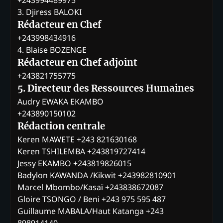
+243994489975
3. Djiress BALOKI
Rédacteur en Chef
+243998434916
4. Blaise BOZENGE
Rédacteur en Chef adjoint
+243821755775
5. Directeur des Ressources Humaines
Audry EWAKA EKAMBO
+243890150102
Rédaction centrale
Keren MAWETE +243 821630168
Keren TSHILEMBA +243819727414
Jessy EKAMBO +243819826015
Badylon KAWANDA /Kikwit +243982810901
Marcel Mbombo/Kasaï +243838672087
Gloire TSONGO / Beni +243 975 595 487
Guillaume MABALA/Haut Katanga +243