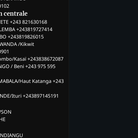
0102
n centrale
ETE +243 821630168
ILEMBA +243819727414
MBO +243819826015
WANDA /Kikwit
0901
ombo/Kasaï +243838672087
NGO / Beni +243 975 595
MABALA/Haut Katanga +243
ANDE/Ituri +243897145191
AWSON
CHE
ANDIANGU