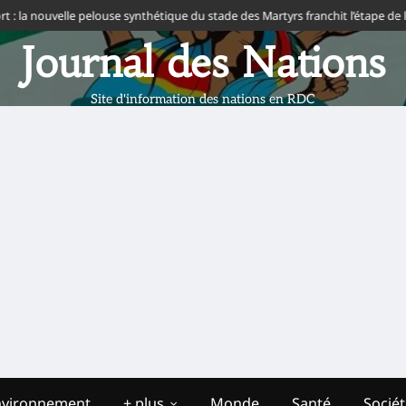
la nouvelle pelouse synthétique du stade des Martyrs franchit l’étape de la FI
Journal des Nations
Site d'information des nations en RDC
nvironnement
+ plus
Monde
Santé
Socié