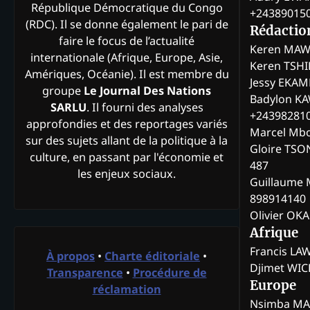
République Démocratique du Congo
+24389015
(RDC). Il se donne également le pari de
Rédactio
faire le focus de l’actualité
Keren MAW
internationale (Afrique, Europe, Asie,
Keren TSH
Amériques, Océanie). Il est membre du
Jessy EKA
groupe
Le Journal Des Nations
Badylon KA
SARLU
. Il fourni des analyses
+24398281
approfondies et des reportages variés
Marcel Mb
sur des sujets allant de la politique à la
Gloire TSO
culture, en passant par l'économie et
487
les enjeux sociaux.
Guillaume 
898914140
Olivier OK
Afrique
Francis L
À propos
•
Charte éditoriale
•
Djimet WI
Transparence
•
Procédure de
Europe
réclamation
Nsimba M