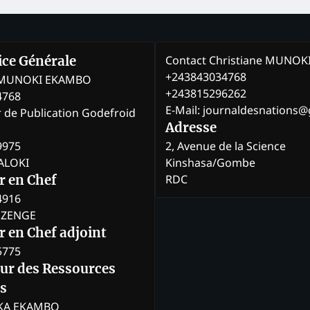
Contact Christiane MUNO
rice Générale
+243843034768
e MUNOKI EKAMBO
+243815296262
4768
E-Mail: journaldesnations
r de Publication Godefroid
Adresse
9975
2, Avenue de la Science
BALOKI
Kinshasa/Gombe
RDC
r en Chef
4916
BOZENGE
 en Chef adjoint
5775
eur des Ressources
s
KA EKAMBO