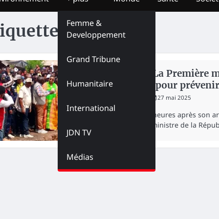
Femme &
iquette :
Loange
Developpement
Grand Tribune
NATION
Kasaï : La Première 
Humanitaire
Loange pour préveni
redaction
27 mai 2025
International
Quelques heures après son arri
Première ministre de la Rép
JDN TV
Médias