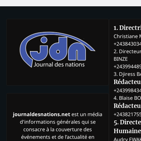
1. Direct
Christian
+24384303
2. Directeu
BINZE
+24399448
3. Djiress 
Rédacteu
+24399843
4. Blaise 
Rédacteur
+24382175
journaldesnations.net
est un média
d'informations générales qui se
5. Direct
consacre à la couverture des
Humaine
événements et de l’actualité en
Audry EWA