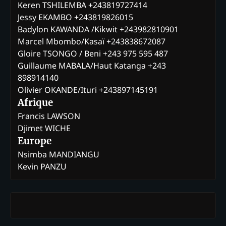
Keren TSHILEMBA +243819727414
Jessy EKAMBO +243819826015
Badylon KAWANDA /Kikwit +243982810901
Marcel Mbombo/Kasaï +243838672087
Gloire TSONGO / Beni +243 975 595 487
Guillaume MABALA/Haut Katanga +243
898914140
Olivier OKANDE/Ituri +243897145191
Afrique
Francis LAWSON
Djimet WICHE
Europe
Nsimba MANDIANGU
Kevin PANZU