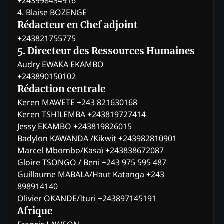
+243998434916
4. Blaise BOZENGE
Rédacteur en Chef adjoint
+243821755775
5. Directeur des Ressources Humaines
Audry EWAKA EKAMBO
+243890150102
Rédaction centrale
Keren MAWETE +243 821630168
Keren TSHILEMBA +243819727414
Jessy EKAMBO +243819826015
Badylon KAWANDA /Kikwit +243982810901
Marcel Mbombo/Kasaï +243838672087
Gloire TSONGO / Beni +243 975 595 487
Guillaume MABALA/Haut Katanga +243
898914140
Olivier OKANDE/Ituri +243897145191
Afrique