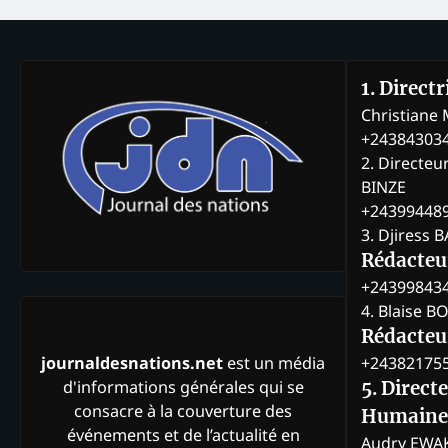
1. Direct
Christian
+24384303
2. Directeu
BINZE
+24399448
3. Djiress 
Rédacteu
+24399843
4. Blaise 
Rédacteur
+24382175
journaldesnations.net
est un média
d'informations générales qui se
5. Direct
consacre à la couverture des
Humaine
événements et de l’actualité en
Audry EWA