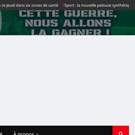
jeudi dans six zones de santé
Sport : la nouvelle pelouse synthétique du st
té
À propos