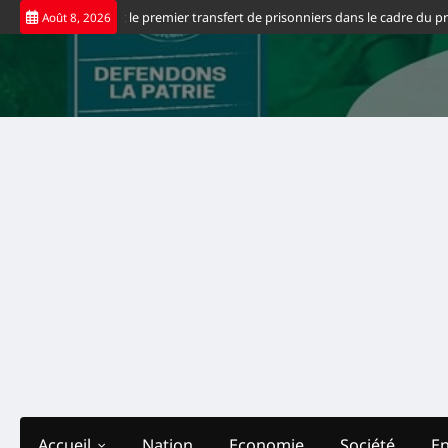
Skip
s États-Unis saluent le premier transfert de prisonniers dans le cadre du proc
Août 8, 2026
to
content
Accueil
Nation
Economie
Société
E