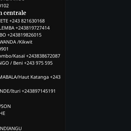
0102
n centrale
ETE +243 821630168
ILEMBA +243819727414
MBO +243819826015
WANDA /Kikwit
0901
ombo/Kasaï +243838672087
NGO / Beni +243 975 595
MABALA/Haut Katanga +243
ANDE/Ituri +243897145191
AWSON
CHE
ANDIANGU