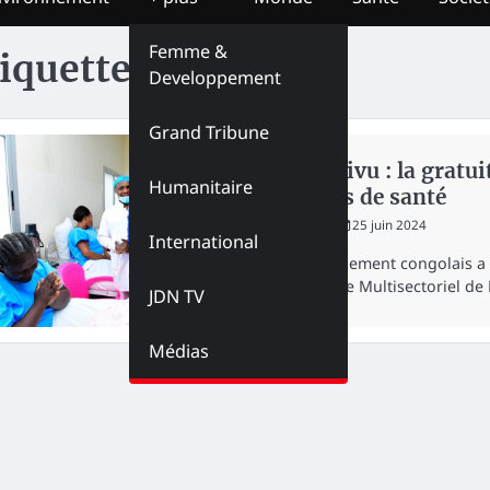
Femme &
iquette :
PMNS
Developpement
Grand Tribune
SANTÉ
Nord-Kivu : la gratui
Humanitaire
13 zones de santé
redaction
25 juin 2024
International
Le gouvernement congolais a en
Programme Multisectoriel de 
JDN TV
Médias