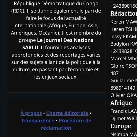
République Démocratique du Congo
+24389015
(RDC). Il se donne également le pari de
Rédactio
faire le focus de l’actualité
Keren MAW
internationale (Afrique, Europe, Asie,
Keren TSH
Amériques, Océanie). Il est membre du
Jessy EKA
groupe
Le Journal Des Nations
Badylon KA
SARLU
. Il fourni des analyses
+24398281
approfondies et des reportages variés
Marcel Mb
sur des sujets allant de la politique à la
Gloire TSO
culture, en passant par l'économie et
487
les enjeux sociaux.
Guillaume 
898914140
Olivier OK
Afrique
Francis L
À propos
•
Charte éditoriale
•
Djimet WI
Transparence
•
Procédure de
Europe
réclamation
Nsimba M