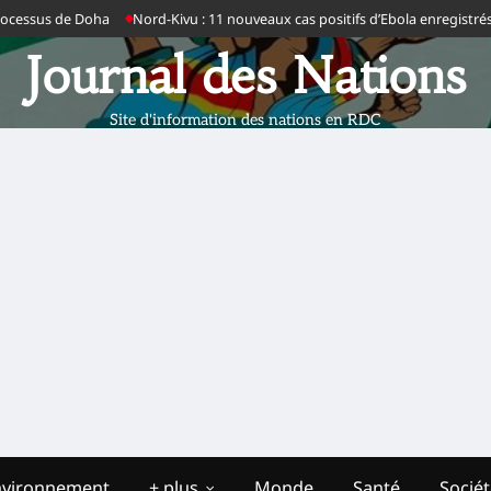
essus de Doha
Nord-Kivu : 11 nouveaux cas positifs d’Ebola enregistrés ce 
Journal des Nations
Site d'information des nations en RDC
nvironnement
+ plus
Monde
Santé
Socié