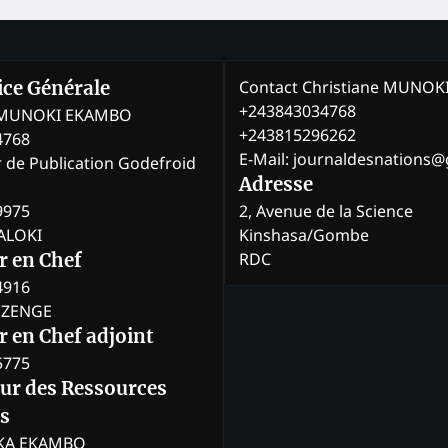
Contact Christiane MUNO
rice Générale
+243843034768
e MUNOKI EKAMBO
+243815296262
4768
E-Mail: journaldesnations
r de Publication Godefroid
Adresse
9975
2, Avenue de la Science
BALOKI
Kinshasa/Gombe
RDC
r en Chef
4916
BOZENGE
 en Chef adjoint
5775
eur des Ressources
s
KA EKAMBO