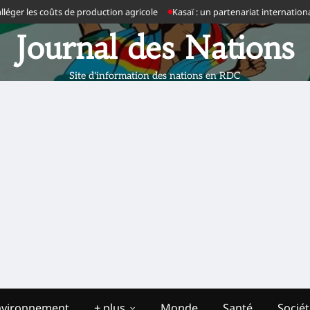
er les coûts de production agricole
Kasaï : un partenariat international 
Journal des Nations
Site d'information des nations en RDC
nvironnement
+ plus
Monde
Santé
Socié