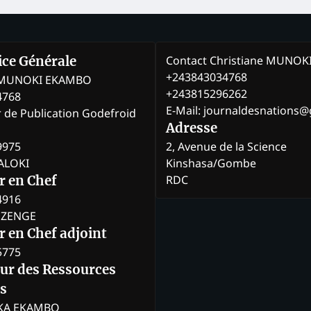
Contact Christiane MUNO
rice Générale
+243843034768
e MUNOKI EKAMBO
+243815296262
4768
E-Mail: journaldesnations
r de Publication Godefroid
Adresse
9975
2, Avenue de la Science
BALOKI
Kinshasa/Gombe
RDC
r en Chef
4916
BOZENGE
 en Chef adjoint
5775
eur des Ressources
s
KA EKAMBO