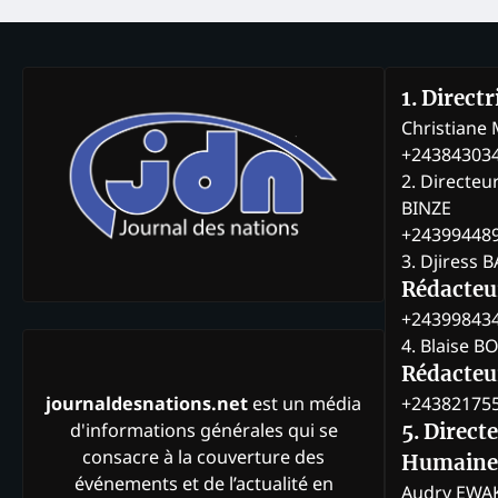
1. Direct
Christian
+24384303
2. Directeu
BINZE
+24399448
3. Djiress 
Rédacteu
+24399843
4. Blaise 
Rédacteur
+24382175
journaldesnations.net
est un média
d'informations générales qui se
5. Direct
consacre à la couverture des
Humaine
événements et de l’actualité en
Audry EWA