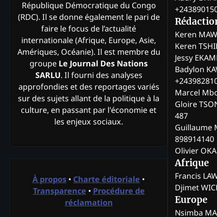
République Démocratique du Congo
+24389015
(RDC). Il se donne également le pari de
Rédactio
faire le focus de l’actualité
Keren MAW
internationale (Afrique, Europe, Asie,
Keren TSH
Amériques, Océanie). Il est membre du
Jessy EKA
groupe
Le Journal Des Nations
Badylon KA
SARLU
. Il fourni des analyses
+24398281
approfondies et des reportages variés
Marcel Mb
sur des sujets allant de la politique à la
Gloire TSO
culture, en passant par l'économie et
487
les enjeux sociaux.
Guillaume 
898914140
Olivier OK
Afrique
Francis L
À propos
•
Charte éditoriale
•
Djimet WI
Transparence
•
Procédure de
Europe
réclamation
Nsimba M