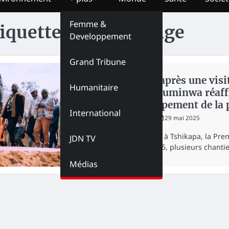
Femme &
iquette :
Pont Loange
Developpement
Grand Tribune
NATION
Kasaï : après une vis
Humanitaire
Judith Suminwa réaff
développement de la 
International
redaction
29 mai 2025
En mission à Tshikapa, la Pre
JDN TV
27 mai 2025, plusieurs chantie
Médias