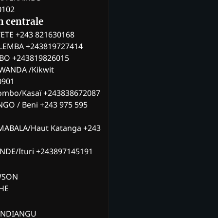
0102
n centrale
ETE +243 821630168
ILEMBA +243819727414
MBO +243819826015
WANDA /Kikwit
0901
ombo/Kasaï +243838672087
NGO / Beni +243 975 595
MABALA/Haut Katanga +243
ANDE/Ituri +243897145191
AWSON
CHE
ANDIANGU