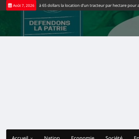
Skip
uvernement fixe à 65 dollars la location d’un tracteur par hectare pour allég
Août 7, 2026
to
content
Accueil
Nation
Economie
Société
E