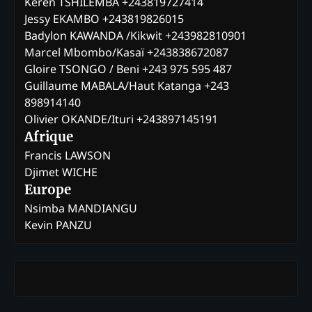
Keren TSHILEMBA +243819727414
Jessy EKAMBO +243819826015
Badylon KAWANDA /Kikwit +243982810901
Marcel Mbombo/Kasaï +243838672087
Gloire TSONGO / Beni +243 975 595 487
Guillaume MABALA/Haut Katanga +243
898914140
Olivier OKANDE/Ituri +243897145191
Afrique
Francis LAWSON
Djimet WICHE
Europe
Nsimba MANDIANGU
Kevin PANZU