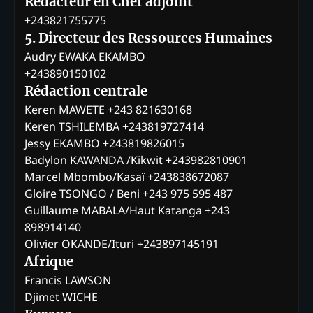
Rédacteur en Chef adjoint
+243821755775
5. Directeur des Ressources Humaines
Audry EWAKA EKAMBO
+243890150102
Rédaction centrale
Keren MAWETE +243 821630168
Keren TSHILEMBA +243819727414
Jessy EKAMBO +243819826015
Badylon KAWANDA /Kikwit +243982810901
Marcel Mbombo/Kasaï +243838672087
Gloire TSONGO / Beni +243 975 595 487
Guillaume MABALA/Haut Katanga +243
898914140
Olivier OKANDE/Ituri +243897145191
Afrique
Francis LAWSON
Djimet WICHE