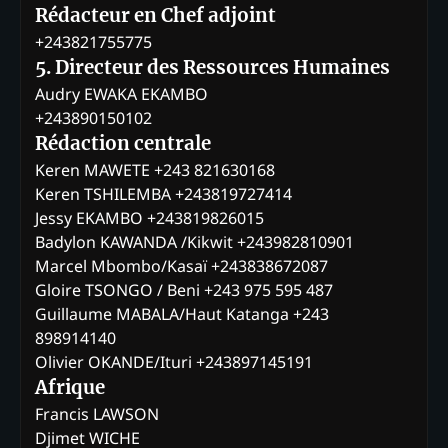
Rédacteur en Chef adjoint
+243821755775
5. Directeur des Ressources Humaines
Audry EWAKA EKAMBO
+243890150102
Rédaction centrale
Keren MAWETE +243 821630168
Keren TSHILEMBA +243819727414
Jessy EKAMBO +243819826015
Badylon KAWANDA /Kikwit +243982810901
Marcel Mbombo/Kasaï +243838672087
Gloire TSONGO / Beni +243 975 595 487
Guillaume MABALA/Haut Katanga +243
898914140
Olivier OKANDE/Ituri +243897145191
Afrique
Francis LAWSON
Djimet WICHE