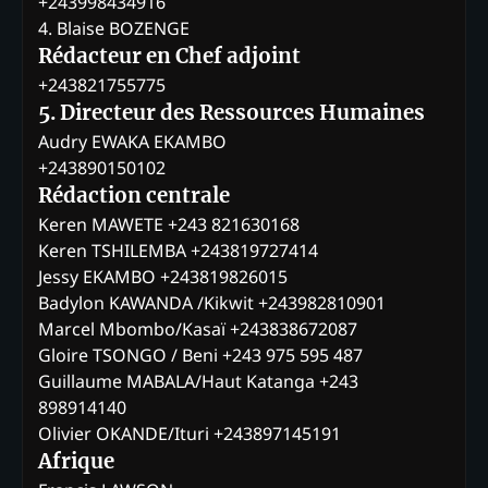
+243998434916
4. Blaise BOZENGE
Rédacteur en Chef adjoint
+243821755775
5. Directeur des Ressources Humaines
Audry EWAKA EKAMBO
+243890150102
Rédaction centrale
Keren MAWETE +243 821630168
Keren TSHILEMBA +243819727414
Jessy EKAMBO +243819826015
Badylon KAWANDA /Kikwit +243982810901
Marcel Mbombo/Kasaï +243838672087
Gloire TSONGO / Beni +243 975 595 487
Guillaume MABALA/Haut Katanga +243
898914140
Olivier OKANDE/Ituri +243897145191
Afrique