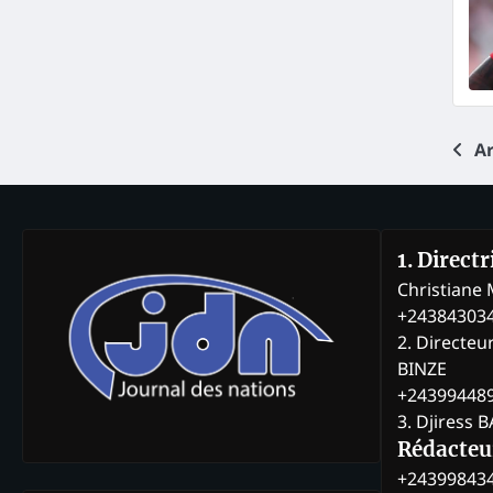
Na
Ar
de
art
1. Direct
Christian
+24384303
2. Directeu
BINZE
+24399448
3. Djiress 
Rédacteu
+24399843