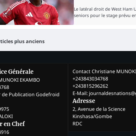
Le latéral droit de West Ham 
seniors pour le stage prévu e
vigation
ticles plus anciens
s
icles
Contact Christiane MUNO
rice Générale
+243843034768
e MUNOKI EKAMBO
+243815296262
4768
E-Mail: journaldesnations
r de Publication Godefroid
Adresse
9975
2, Avenue de la Science
BALOKI
Kinshasa/Gombe
RDC
r en Chef
4916