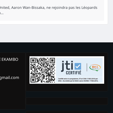
United, Aaron Wan-Bissaka, ne rejoindra pas les Léopards
n…
KI EKAMBO
@gmail.com