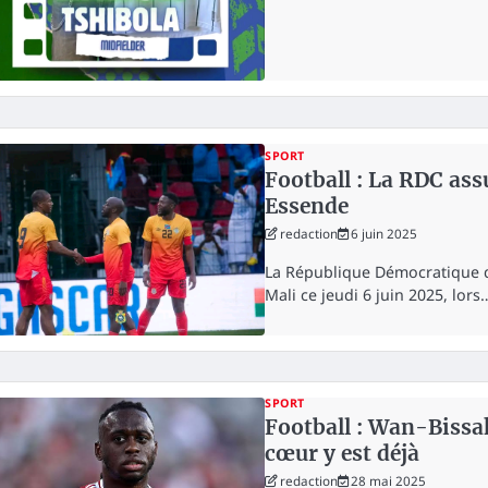
SPORT
Football : La RDC ass
Essende
redaction
6 juin 2025
La République Démocratique du
Mali ce jeudi 6 juin 2025, lors
SPORT
Football : Wan-Bissak
cœur y est déjà
redaction
28 mai 2025