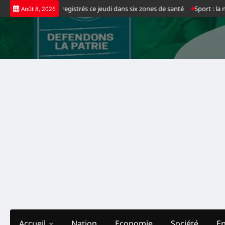
Skip
d’Ebola enregistrés ce jeudi dans six zones de santé
Sport : la nouvelle pe
Août 8, 2026
to
content
Accueil
Nation
Economie
Société
E