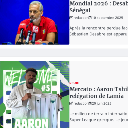
Mondial 2026 : Desabr
Sénégal
redaction
10 septembre 2025
Après la rencontre perdue fac
Sébastien Desabre est appar
SPORT
Mercato : Aaron Tshi
relégation de Lamia
redaction
20 juin 2025
Le milieu de terrain internati
Super League grecque. Le jeud