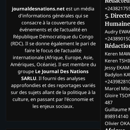
Rédacteur
+24382175
journaldesnations.net
est un média
d'informations générales qui se
5. Direct
consacre à la couverture des
Humaine
événements et de l’actualité en
Audry EWA
République Démocratique du Congo
+24389015
(RDC). Il se donne également le pari de
Rédactio
faire le focus de l’actualité
Keren MAW
internationale (Afrique, Europe, Asie,
Keren TSH
Amériques, Océanie). Il est membre du
Jessy EKA
groupe
Le Journal Des Nations
Badylon KA
SARLU
. Il fourni des analyses
+24398281
approfondies et des reportages variés
Marcel Mb
sur des sujets allant de la politique à la
Gloire TSO
culture, en passant par l'économie et
487
les enjeux sociaux.
Guillaume 
898914140
Olivier OK