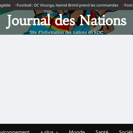
ie
Football : DC Virunga, Hamid Brimil prend les commandes
Football :
Journal des Nations
Site d'information des nations en RDC
nvironnement
+ plus
Monde
Santé
Socié