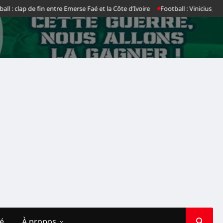
 clap de fin entre Emerse Faé et la Côte d’Ivoire
Football : Vinicius Jr dit 
té
À propos