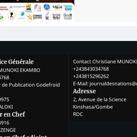
Contact Christiane MUNO
rice Générale
+243843034768
e MUNOKI EKAMBO
+243815296262
4768
E-Mail: journaldesnations
r de Publication Godefroid
Adresse
9975
2, Avenue de la Science
BALOKI
Kinshasa/Gombe
RDC
r en Chef
4916
BOZENGE