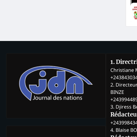
1. Direct
Christian
+24384303
2. Directeu
BINZE
+24399448
3. Djiress 
Rédacteu
+24399843
4. Blaise 