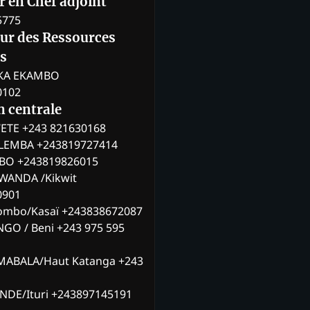
 en Chef adjoint
5775
eur des Ressources
s
KA EKAMBO
0102
n centrale
ETE +243 821630168
ILEMBA +243819727414
MBO +243819826015
WANDA /Kikwit
0901
ombo/Kasaï +243838672087
NGO / Beni +243 975 595
MABALA/Haut Katanga +243
ANDE/Ituri +243897145191