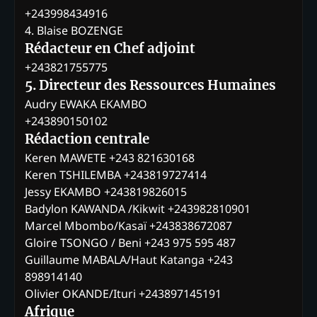
+243998434916
4. Blaise BOZENGE
Rédacteur en Chef adjoint
+243821755775
5. Directeur des Ressources Humaines
Audry EWAKA EKAMBO
+243890150102
Rédaction centrale
Keren MAWETE +243 821630168
Keren TSHILEMBA +243819727414
Jessy EKAMBO +243819826015
Badylon KAWANDA /Kikwit +243982810901
Marcel Mbombo/Kasaï +243838672087
Gloire TSONGO / Beni +243 975 595 487
Guillaume MABALA/Haut Katanga +243
898914140
Olivier OKANDE/Ituri +243897145191
Afrique