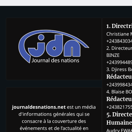
1. Direct
Christian
+24384303
2. Directeu
BINZE
+24399448
3. Djiress 
Rédacteu
+24399843
4. Blaise 
Rédacteur
+24382175
journaldesnations.net
est un média
d'informations générales qui se
5. Direct
consacre à la couverture des
Humaine
événements et de l’actualité en
Audry EWA