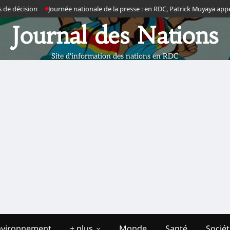
 décision
Journée nationale de la presse : en RDC, Patrick Muyaya appelle les
Journal des Nations
Site d'information des nations en RDC
nvironnement
+ plus
Monde
Santé
Socié