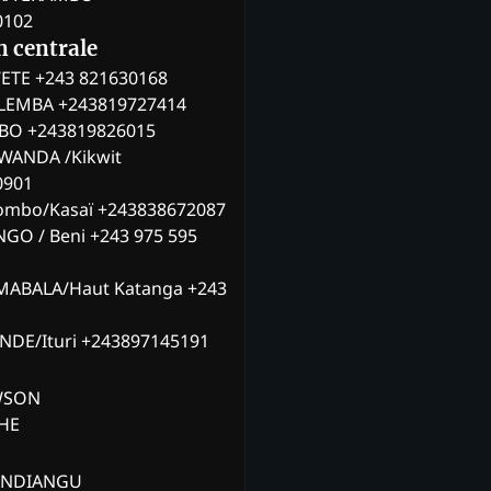
0102
n centrale
ETE +243 821630168
ILEMBA +243819727414
MBO +243819826015
WANDA /Kikwit
0901
ombo/Kasaï +243838672087
NGO / Beni +243 975 595
MABALA/Haut Katanga +243
ANDE/Ituri +243897145191
AWSON
CHE
ANDIANGU