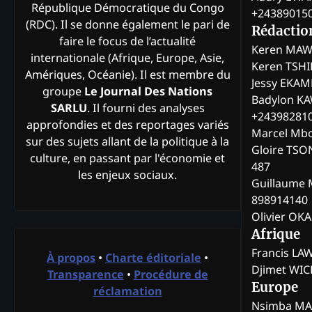
République Démocratique du Congo
+24389015
(RDC). Il se donne également le pari de
Rédactio
faire le focus de l’actualité
Keren MAW
internationale (Afrique, Europe, Asie,
Keren TSH
Amériques, Océanie). Il est membre du
Jessy EKA
groupe
Le Journal Des Nations
Badylon KA
SARLU
. Il fourni des analyses
+24398281
approfondies et des reportages variés
Marcel Mb
sur des sujets allant de la politique à la
Gloire TSO
culture, en passant par l'économie et
487
les enjeux sociaux.
Guillaume 
898914140
Olivier OK
Afrique
Francis L
À propos
•
Charte éditoriale
•
Djimet WI
Transparence
•
Procédure de
Europe
réclamation
Nsimba M