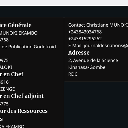
Contact Christiane MUNO
rice Générale
+243843034768
e MUNOKI EKAMBO
+243815296262
4768
E-Mail: journaldesnations
r de Publication Godefroid
Adresse
9975
2, Avenue de la Science
BALOKI
Kinshasa/Gombe
RDC
r en Chef
4916
BOZENGE
 en Chef adjoint
5775
eur des Ressources
s
KA EKAMBO