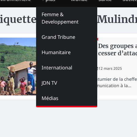
Femme &
iquette :
Willy Pilo Mulind
Developpement
Grand Tribune
HUMANITAIRE
Ituri : « Des groupes
Humanitaire
doivent cesser d’att
Pilo)
International
redaction
12 mars 2025
Le chef coutumier de la cheffe
JDN TV
d’une communication à la…
Médias