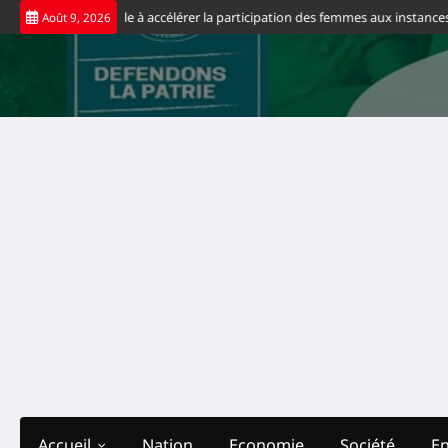
Skip
ith Suminwa appelle à accélérer la participation des femmes aux instances de
Août 9, 2026
to
content
Accueil
Nation
Economie
Société
E