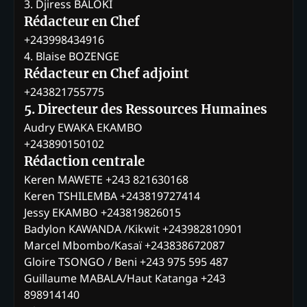
3. Djiress BALOKI
Rédacteur en Chef
+243998434916
4. Blaise BOZENGE
Rédacteur en Chef adjoint
+243821755775
5. Directeur des Ressources Humaines
Audry EWAKA EKAMBO
+243890150102
Rédaction centrale
Keren MAWETE +243 821630168
Keren TSHILEMBA +243819727414
Jessy EKAMBO +243819826015
Badylon KAWANDA /Kikwit +243982810901
Marcel Mbombo/Kasaï +243838672087
Gloire TSONGO / Beni +243 975 595 487
Guillaume MABALA/Haut Katanga +243
898914140