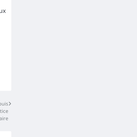
eux
puis
tice
aire