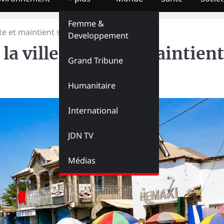
Femme &
te et maintient ses activités
Developpement
 la ville morte et maintient
Grand Tribune
Humanitaire
International
JDN TV
Médias