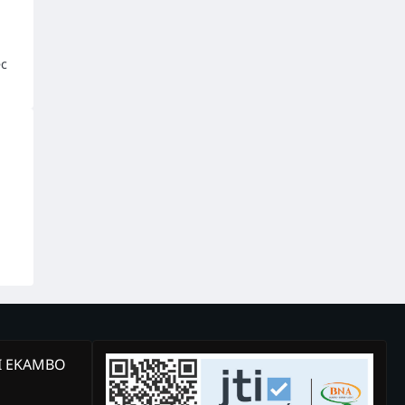
ec
KI EKAMBO