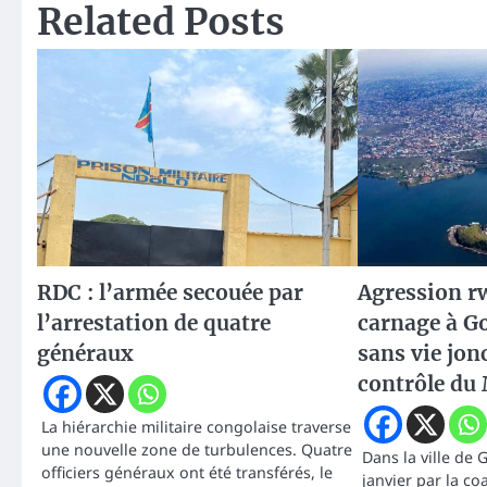
Related Posts
RDC : l’armée secouée par
Agression r
l’arrestation de quatre
carnage à G
généraux
sans vie jonc
contrôle d
La hiérarchie militaire congolaise traverse
une nouvelle zone de turbulences. Quatre
Dans la ville de
officiers généraux ont été transférés, le
janvier par la co