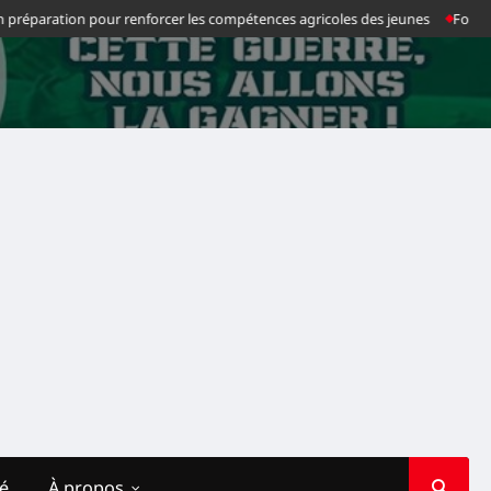
ion pour renforcer les compétences agricoles des jeunes
Football : Chanc
té
À propos