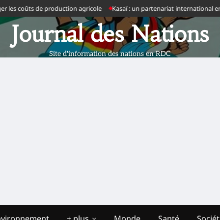
ts de production agricole
Kasaï : un partenariat international en préparat
Journal des Nations
Site d'information des nations en RDC
nvironnement
+ plus
Monde
Santé
Socié