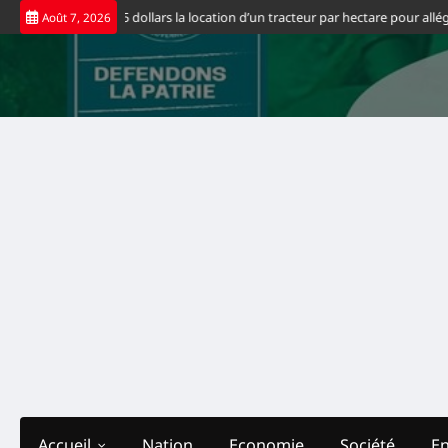
Skip
 fixe à 65 dollars la location d’un tracteur par hectare pour alléger les coû
Août 7, 2026
to
content
Accueil
Nation
Economie
Société
E