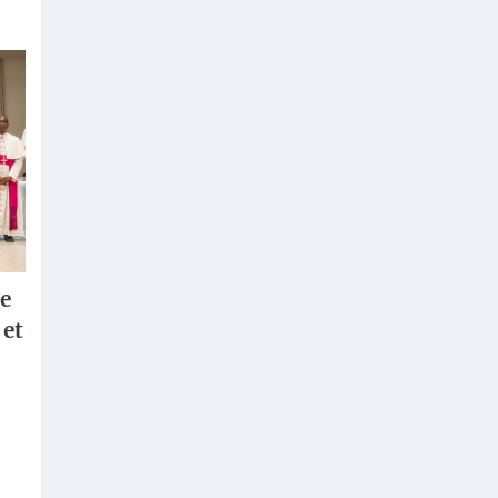
le
 et