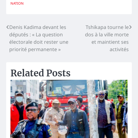
NATION
Navigation
Denis Kadima devant les
Tshikapa tourne le
députés : « La question
dos à la ville morte
de
électorale doit rester une
et maintient ses
l’article
priorité permanente »
activités
Related Posts