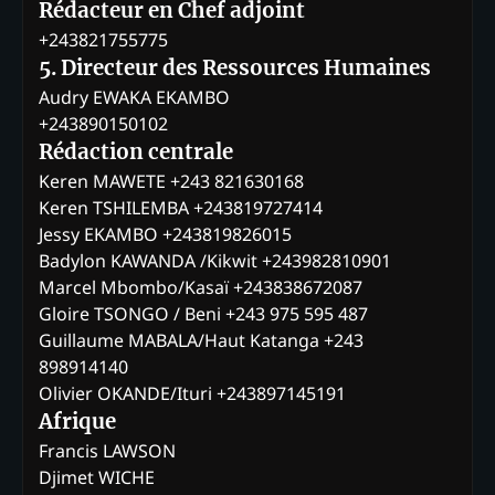
Rédacteur en Chef adjoint
+243821755775
5. Directeur des Ressources Humaines
Audry EWAKA EKAMBO
+243890150102
Rédaction centrale
Keren MAWETE +243 821630168
Keren TSHILEMBA +243819727414
Jessy EKAMBO +243819826015
Badylon KAWANDA /Kikwit +243982810901
Marcel Mbombo/Kasaï +243838672087
Gloire TSONGO / Beni +243 975 595 487
Guillaume MABALA/Haut Katanga +243
898914140
Olivier OKANDE/Ituri +243897145191
Afrique
Francis LAWSON
Djimet WICHE