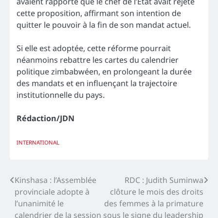
avaient rapporté que le chef de l’État avait rejeté
cette proposition, affirmant son intention de
quitter le pouvoir à la fin de son mandat actuel.
Si elle est adoptée, cette réforme pourrait
néanmoins rebattre les cartes du calendrier
politique zimbabwéen, en prolongeant la durée
des mandats et en influençant la trajectoire
institutionnelle du pays.
Rédaction/JDN
INTERNATIONAL
Navigation
Kinshasa : l’Assemblée
RDC : Judith Suminwa
provinciale adopte à
clôture le mois des droits
de
l’unanimité le
des femmes à la primature
l’article
calendrier de la session
sous le signe du leadership