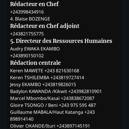
Rédacteur en Chef
+243998434916
4. Blaise BOZENGE
Rédacteur en Chef adjoint
+243821755775
5. Directeur des Ressources Humaines
Audry EWAKA EKAMBO
+243890150102
Rédaction centrale
Keren MAWETE +243 821630168
Keren TSHILEMBA +243819727414
Jessy EKAMBO +243819826015
Badylon KAWANDA /Kikwit +243982810901
Marcel Mbombo/Kasaï +243838672087
Gloire TSONGO / Beni +243 975 595 487
Guillaume MABALA/Haut Katanga +243
898914140
Olivier OKANDE/Ituri +243897145191