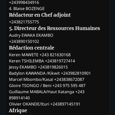
+243998434916
4. Blaise BOZENGE
Rédacteur en Chef adjoint
+243821755775
5. Directeur des Ressources Humaines
Audry EWAKA EKAMBO
+243890150102
Rédaction centrale
Keren MAWETE +243 821630168
Keren TSHILEMBA +243819727414
Jessy EKAMBO +243819826015
Badylon KAWANDA /Kikwit +243982810901
Marcel Mbombo/Kasaï +243838672087
Gloire TSONGO / Beni +243 975 595 487
Guillaume MABALA/Haut Katanga +243
898914140
Olivier OKANDE/Ituri +243897145191
Afrique