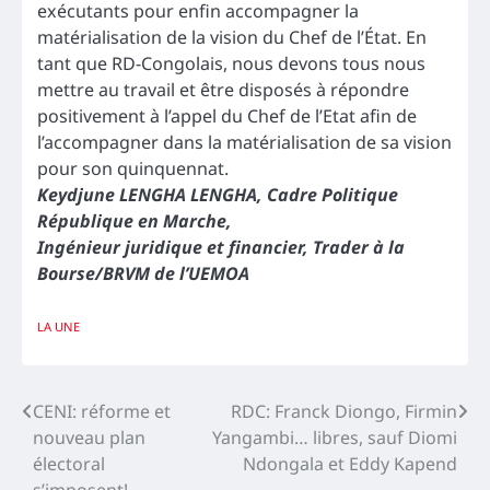
exécutants pour enfin accompagner la
matérialisation de la vision du Chef de l’État. En
tant que RD-Congolais, nous devons tous nous
mettre au travail et être disposés à répondre
positivement à l’appel du Chef de l’Etat afin de
l’accompagner dans la matérialisation de sa vision
pour son quinquennat.
Keydjune LENGHA LENGHA, Cadre Politique
République en Marche,
Ingénieur juridique et financier, Trader à la
Bourse/BRVM de l’UEMOA
LA UNE
Navigation
CENI: réforme et
RDC: Franck Diongo, Firmin
nouveau plan
Yangambi… libres, sauf Diomi
de
électoral
Ndongala et Eddy Kapend
s’imposent!