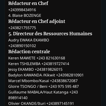
Rédacteur en Chef
+243998434916
4. Blaise BOZENGE
Rédacteur en Chef adjoint
+243821755775
5. Directeur des Ressources Humaines
Audry EWAKA EKAMBO
+243890150102
Rédaction centrale
Keren MAWETE +243 821630168
Keren TSHILEMBA +243819727414
Jessy EKAMBO +243819826015
Badylon KAWANDA /Kikwit +243982810901
Marcel Mbombo/Kasaï +243838672087
Gloire TSONGO / Beni +243 975 595 487
Guillaume MABALA/Haut Katanga +243
898914140
Olivier OKANDE/Ituri +243897145191