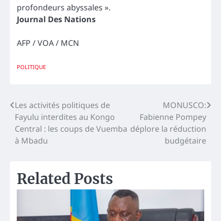
profondeurs abyssales ».
Journal Des Nations
AFP / VOA / MCN
POLITIQUE
Navigation
Les activités politiques de
MONUSCO:
Fayulu interdites au Kongo
Fabienne Pompey
de
Central : les coups de Vuemba
déplore la réduction
l’article
à Mbadu
budgétaire
Related Posts