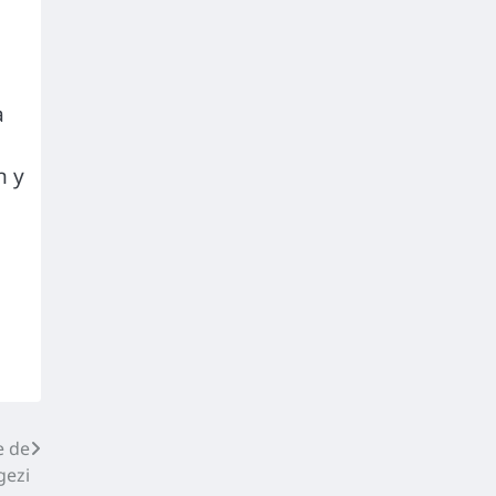
à
n y
e de
gezi