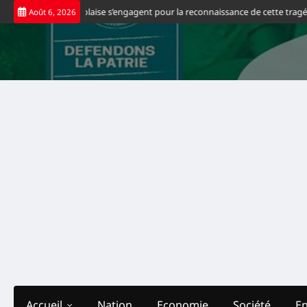
Skip
’origine congolaise s’engagent pour la reconnaissance de cette tragédie
Fo
Août 6, 2026
to
content
Accueil
Nation
Economie
Société
E