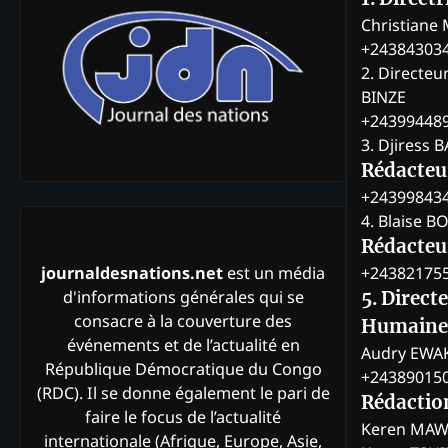
Christian
+24384303
2. Directeu
BINZE
+24399448
3. Djiress 
Rédacteu
+24399843
4. Blaise 
Rédacteur
+24382175
journaldesnations.net
est un média
d'informations générales qui se
5. Direct
consacre à la couverture des
Humaine
événements et de l’actualité en
Audry EWA
République Démocratique du Congo
+24389015
(RDC). Il se donne également le pari de
Rédactio
faire le focus de l’actualité
Keren MAW
internationale (Afrique, Europe, Asie,