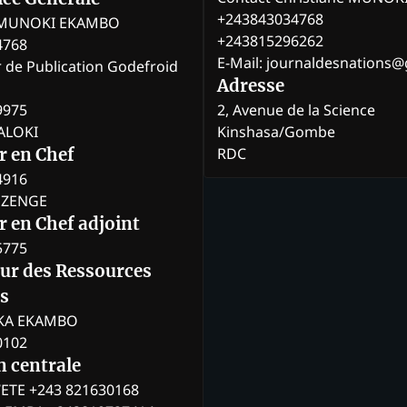
+243843034768
e MUNOKI EKAMBO
+243815296262
4768
E-Mail: journaldesnations
r de Publication Godefroid
Adresse
9975
2, Avenue de la Science
BALOKI
Kinshasa/Gombe
RDC
r en Chef
4916
BOZENGE
 en Chef adjoint
5775
eur des Ressources
s
KA EKAMBO
0102
n centrale
ETE +243 821630168