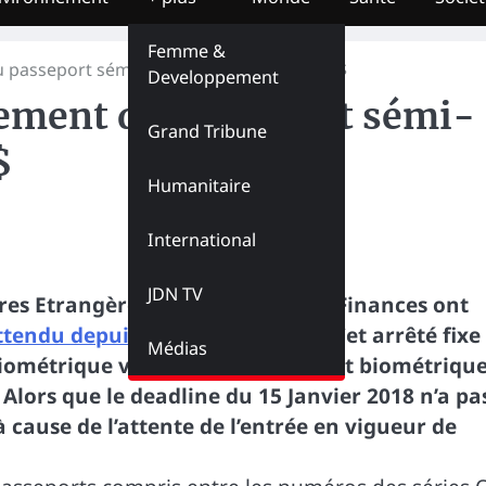
Femme &
u passeport sémi-biométrique enfin à 100$
Developpement
cement du passeport sémi-
Grand Tribune
$
Humanitaire
International
JDN TV
res Etrangères et le Ministre des Finances ont
attendu depuis le 2 Octobre 2017
. Cet arrêté fixe
Médias
ométrique valide par le passeport biométriqu
 Alors que le deadline du 15 Janvier 2018 n’a pa
 cause de l’attente de l’entrée en vigueur de