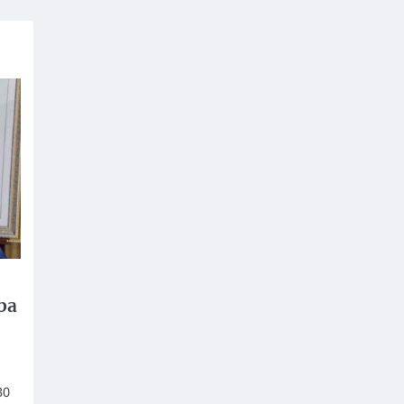
ba
30