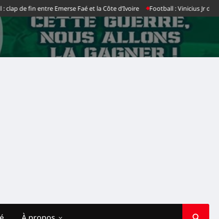
e fin entre Emerse Faé et la Côte d’Ivoire
Football : Vinicius Jr dit non au 
té
À propos