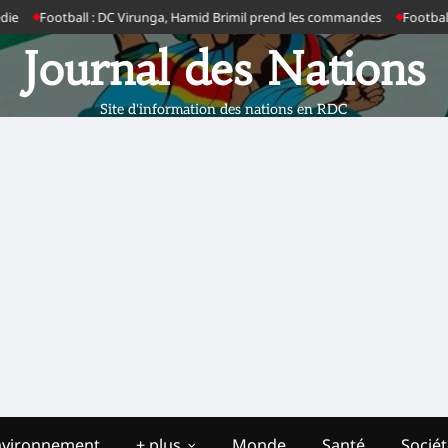
otball : DC Virunga, Hamid Brimil prend les commandes
Football : clap d
Journal des Nations
Site d'information des nations en RDC
nvironnement
+ plus
Monde
Santé
Socié