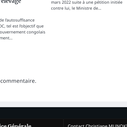
l’élevage
mars 2022 suite à une pétition initiée
contre lui, le Ministre de…
de l’autosuffisance
C, tel est l’objectif que
 Gouvernement congolais
ement…
 commentaire.
Contact Christiane MUNO
rice Générale