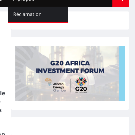
Réclamation
 le
e
s