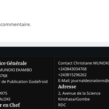
 commentaire.
Contact Christiane MUNO
rice Générale
+243843034768
e MUNOKI EKAMBO
+243815296262
4768
E-Mail: journaldesnations
r de Publication Godefroid
Adresse
9975
2, Avenue de la Science
BALOKI
Kinshasa/Gombe
RDC
r en Chef