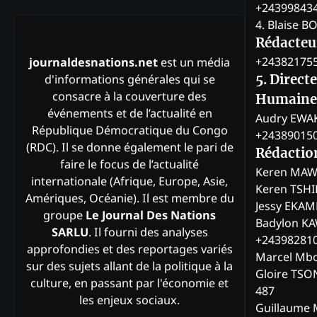
+24399843
4. Blaise 
Rédacteur
+24382175
journaldesnations.net
est un média
d'informations générales qui se
5. Direct
consacre à la couverture des
Humaine
événements et de l’actualité en
Audry EWA
République Démocratique du Congo
+24389015
(RDC). Il se donne également le pari de
Rédactio
faire le focus de l’actualité
Keren MAW
internationale (Afrique, Europe, Asie,
Keren TSH
Amériques, Océanie). Il est membre du
Jessy EKA
groupe
Le Journal Des Nations
Badylon KA
SARLU
. Il fourni des analyses
+24398281
approfondies et des reportages variés
Marcel Mb
sur des sujets allant de la politique à la
Gloire TSO
culture, en passant par l'économie et
487
les enjeux sociaux.
Guillaume 