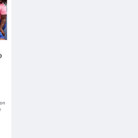
O
ion
e