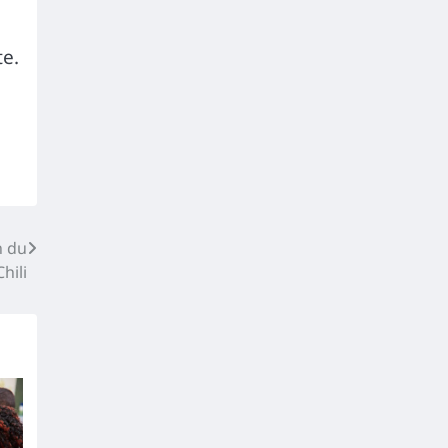
te.
n du
hili