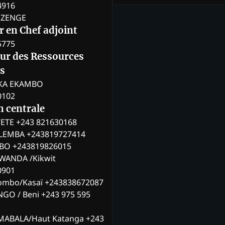
4916
BOZENGE
 en Chef adjoint
5775
eur des Ressources
s
KA EKAMBO
0102
n centrale
ETE +243 821630168
ILEMBA +243819727414
MBO +243819826015
WANDA /Kikwit
0901
ombo/Kasaï +243838672087
NGO / Beni +243 975 595
MABALA/Haut Katanga +243