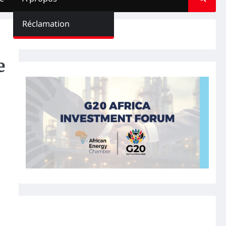
Réclamation
e