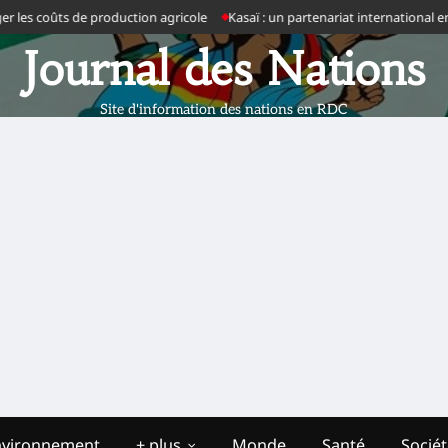
coûts de production agricole
Kasaï : un partenariat international en prépa
Journal des Nations
Site d'information des nations en RDC
nvironnement
+ plus
Monde
Santé
Socié