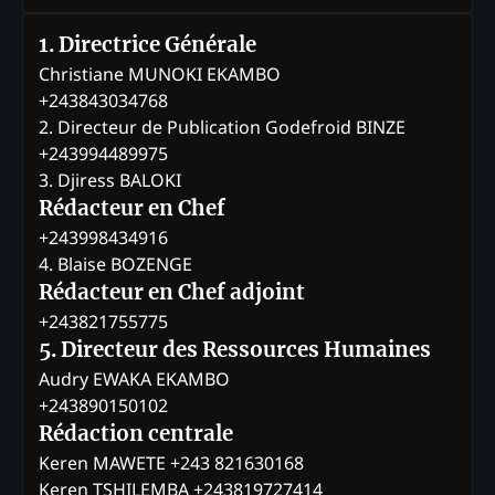
1. Directrice Générale
Christiane MUNOKI EKAMBO
+243843034768
2. Directeur de Publication Godefroid BINZE
+243994489975
3. Djiress BALOKI
Rédacteur en Chef
+243998434916
4. Blaise BOZENGE
Rédacteur en Chef adjoint
+243821755775
5. Directeur des Ressources Humaines
Audry EWAKA EKAMBO
+243890150102
Rédaction centrale
Keren MAWETE +243 821630168
Keren TSHILEMBA +243819727414