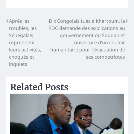
Navigation
Après les
Dix Congolais tués à Khartoum, la
troubles, les
RDC demande des explications au
de
Sénégalais
gouvernement du Soudan et
l’article
reprennent
l’ouverture d’un couloir
leurs activités,
humanitaire pour l’évacuation de
choqués et
ses compatriotes
inquiets
Related Posts