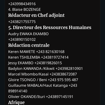
+243998434916
4. Blaise BOZENGE
Rédacteur en Chef adjoint
+243821755775
5. Directeur des Ressources Humaines
Audry EWAKA EKAMBO
+243890150102
Rédaction centrale
Keren MAWETE +243 821630168
Keren TSHILEMBA +243819727414
Jessy EKAMBO +243819826015
Badylon KAWANDA /Kikwit +243982810901
Marcel Mbombo/Kasaï +243838672087
Gloire TSONGO / Beni +243 975 595 487
Guillaume MABALA/Haut Katanga +243
898914140
Olivier OKANDE/Ituri +243897145191
Afrique